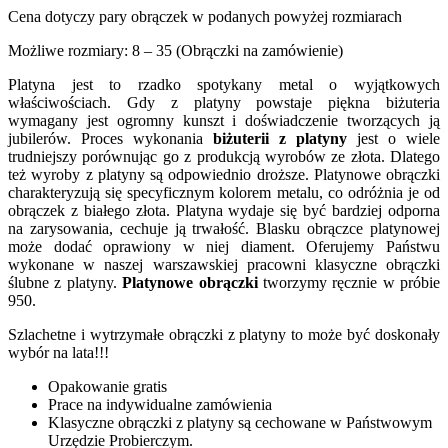
Cena dotyczy pary obrączek w podanych powyżej rozmiarach
Możliwe rozmiary: 8 – 35 (Obrączki na zamówienie)
Platyna jest to rzadko spotykany metal o wyjątkowych
właściwościach. Gdy z platyny powstaje piękna biżuteria
wymagany jest ogromny kunszt i doświadczenie tworzących ją
jubilerów. Proces wykonania
biżuterii z platyny
jest o wiele
trudniejszy porównując go z produkcją wyrobów ze złota. Dlatego
też wyroby z platyny są odpowiednio droższe. Platynowe obrączki
charakteryzują się specyficznym kolorem metalu, co odróżnia je od
obrączek z białego złota. Platyna wydaje się być bardziej odporna
na zarysowania, cechuje ją trwałość. Blasku obrączce platynowej
może dodać oprawiony w niej diament. Oferujemy Państwu
wykonane w naszej warszawskiej pracowni klasyczne obrączki
ślubne z platyny.
Platynowe obrączki
tworzymy ręcznie w próbie
950.
Szlachetne i wytrzymałe obrączki z platyny to może być doskonały
wybór na lata!!!
Opakowanie gratis
Prace na indywidualne zamówienia
Klasyczne obrączki z platyny są cechowane w Państwowym
Urzędzie Probierczym.