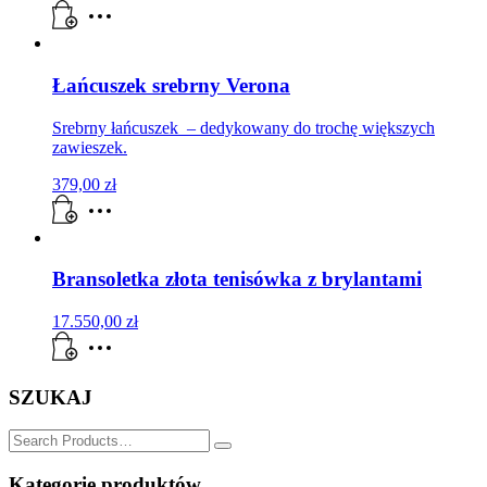
Łańcuszek srebrny Verona
Srebrny łańcuszek – dedykowany do trochę większych
zawieszek.
379,00
zł
Bransoletka złota tenisówka z brylantami
17.550,00
zł
SZUKAJ
SZUKAJ
for:
Kategorie produktów