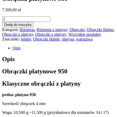
7.500,00
zł
ilość
Obrączki
Dodaj do koszyka
platynowe
Kategorii:
Biżuteria
,
Biżuteria z platyny
,
Obrączki
,
Obrączki ślubne
,
950
Obrączki z platyny
,
Obrączki z platyny
,
Wszystkie produkty
Znaczniki:
jubiler
,
Obrączki ślubne
,
platyna
,
warszawa
Opis
Opis
Obrączki platynowe 950
Klasyczne obrączki z platyny
próba: platyna 950
Szerokość obrączek 4 mm
Waga: 10,500 g ~11,500 g (przykładowo dla rozmiarów 14 i 17)