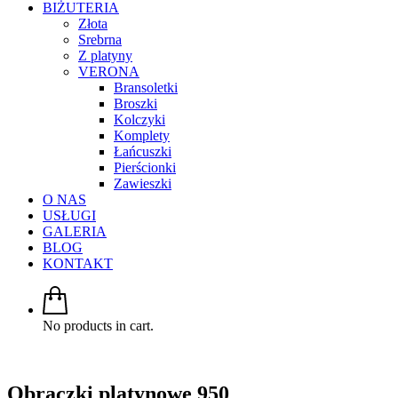
BIŻUTERIA
Złota
Srebrna
Z platyny
VERONA
Bransoletki
Broszki
Kolczyki
Komplety
Łańcuszki
Pierścionki
Zawieszki
O NAS
USŁUGI
GALERIA
BLOG
KONTAKT
No products in cart.
Obrączki platynowe 950