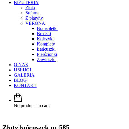
BIŻUTERIA
Złota
Srebrna
Z platyny
VERONA
Bransoletki
Broszki
Kolczyki
Komplety
Łańcuszki
Pierścionki
Zawieszki
O NAS
USŁUGI
GALERIA
BLOG
KONTAKT
No products in cart.
Złoty łańcuszek pr 585