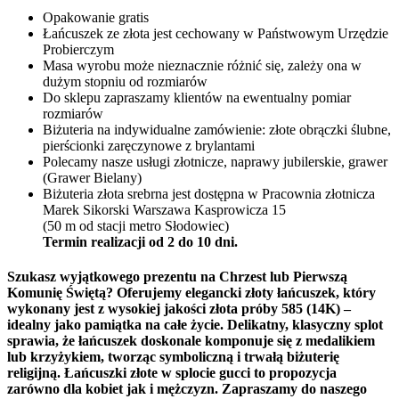
Opakowanie gratis
Łańcuszek ze złota jest cechowany w Państwowym Urzędzie
Probierczym
Masa wyrobu może nieznacznie różnić się, zależy ona w
dużym stopniu od rozmiarów
Do sklepu zapraszamy klientów na ewentualny pomiar
rozmiarów
Biżuteria na indywidualne zamówienie: złote obrączki ślubne,
pierścionki zaręczynowe z brylantami
Polecamy nasze usługi złotnicze, naprawy jubilerskie, grawer
(Grawer Bielany)
Biżuteria złota srebrna jest dostępna w Pracownia złotnicza
Marek Sikorski Warszawa Kasprowicza 15
(50 m od stacji metro Słodowiec)
Termin realizacji od 2 do 10 dni.
Szukasz wyjątkowego prezentu na Chrzest lub Pierwszą
Komunię Świętą? Oferujemy elegancki
złoty łańcuszek
, który
wykonany jest z wysokiej jakości złota próby 585 (14K) –
idealny jako pamiątka na całe życie. Delikatny, klasyczny splot
sprawia, że łańcuszek doskonale komponuje się z medalikiem
lub krzyżykiem, tworząc symboliczną i trwałą biżuterię
religijną. Łańcuszki złote w splocie gucci to propozycja
zarówno dla kobiet jak i mężczyzn. Zapraszamy do naszego