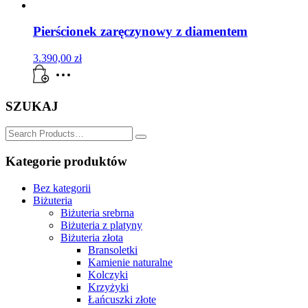
Pierścionek zaręczynowy z diamentem
3.390,00
zł
SZUKAJ
SZUKAJ
for:
Kategorie produktów
Bez kategorii
Biżuteria
Biżuteria srebrna
Biżuteria z platyny
Biżuteria złota
Bransoletki
Kamienie naturalne
Kolczyki
Krzyżyki
Łańcuszki złote