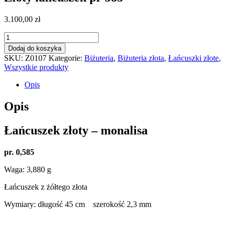
3.100,00
zł
ilość
Złoty
Dodaj do koszyka
łańcuszek
SKU:
Z0107
Kategorie:
Biżuteria
,
Biżuteria złota
,
Łańcuszki złote
,
pr
Wszystkie produkty
585
Opis
Opis
Łańcuszek złoty – monalisa
pr. 0,585
Waga: 3,880 g
Łańcuszek z żółtego złota
Wymiary: długość 45 cm szerokość 2,3 mm