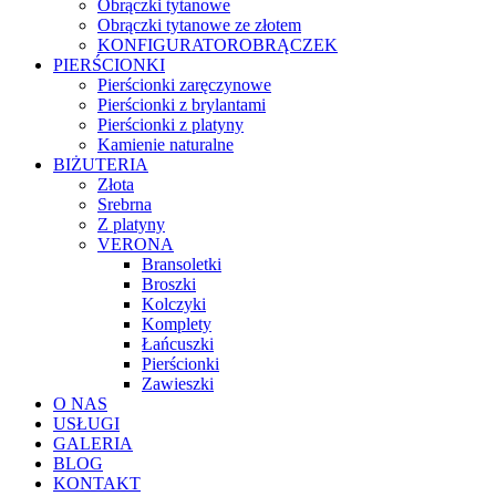
Obrączki tytanowe
Obrączki tytanowe ze złotem
KONFIGURATOR
OBRĄCZEK
PIERŚCIONKI
Pierścionki zaręczynowe
Pierścionki z brylantami
Pierścionki z platyny
Kamienie naturalne
BIŻUTERIA
Złota
Srebrna
Z platyny
VERONA
Bransoletki
Broszki
Kolczyki
Komplety
Łańcuszki
Pierścionki
Zawieszki
O NAS
USŁUGI
GALERIA
BLOG
KONTAKT