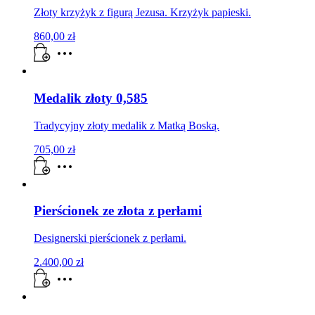
Złoty krzyżyk z figurą Jezusa. Krzyżyk papieski.
860,00
zł
Medalik złoty 0,585
Tradycyjny złoty medalik z Matką Boską.
705,00
zł
Pierścionek ze złota z perłami
Designerski pierścionek z perłami.
2.400,00
zł