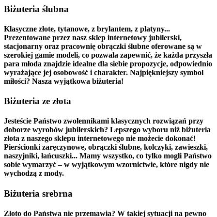
Biżuteria ślubna
Klasyczne złote, tytanowe, z brylantem, z platyny...
Prezentowane przez nasz sklep internetowy jubilerski,
stacjonarny oraz pracownię obrączki ślubne oferowane są w
szerokiej gamie modeli, co pozwala zapewnić, że każda przyszła
para młoda znajdzie idealne dla siebie propozycje, odpowiednio
wyrażające jej osobowość i charakter. Najpiękniejszy symbol
miłości? Nasza wyjątkowa biżuteria!
Biżuteria ze złota
Jesteście Państwo zwolennikami klasycznych rozwiązań przy
doborze wyrobów jubilerskich? Lepszego wyboru niż biżuteria
złota z naszego sklepu internetowego nie możecie dokonać!
Pierścionki zaręczynowe, obrączki ślubne, kolczyki, zawieszki,
naszyjniki, łańcuszki... Mamy wszystko, co tylko mogli Państwo
sobie wymarzyć – w wyjątkowym wzornictwie, które nigdy nie
wychodzą z mody.
Biżuteria srebrna
Złoto do Państwa nie przemawia? W takiej sytuacji na pewno