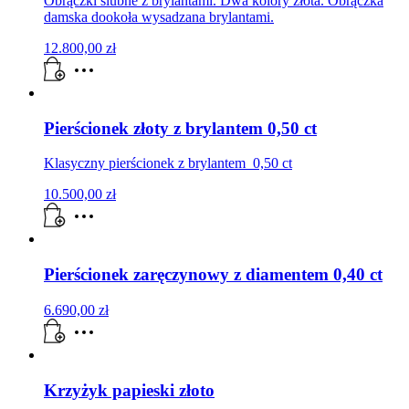
Obrączki ślubne z brylantami. Dwa kolory złota. Obrączka
damska dookoła wysadzana brylantami.
12.800,00
zł
Pierścionek złoty z brylantem 0,50 ct
Klasyczny pierścionek z brylantem 0,50 ct
10.500,00
zł
Pierścionek zaręczynowy z diamentem 0,40 ct
6.690,00
zł
Krzyżyk papieski złoto