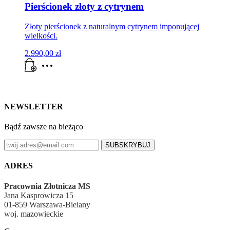
Pierścionek złoty z cytrynem
Złoty pierścionek z naturalnym cytrynem imponującej
wielkości.
2.990,00
zł
NEWSLETTER
Bądź zawsze na bieżąco
SUBSKRYBUJ
ADRES
Pracownia Złotnicza MS
Jana Kasprowicza 15
01-859 Warszawa-Bielany
woj. mazowieckie