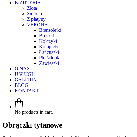
BIŻUTERIA
Złota
Srebrna
Z platyny
VERONA
Bransoletki
Broszki
Kolczyki
Komplety
Łańcuszki
Pierścionki
Zawieszki
O NAS
USŁUGI
GALERIA
BLOG
KONTAKT
No products in cart.
Obrączki tytanowe