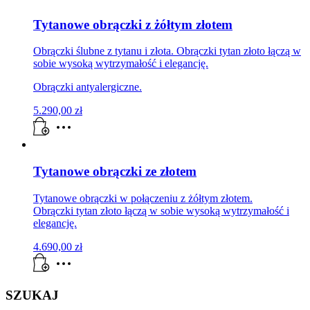
Tytanowe obrączki z żółtym złotem
Obrączki ślubne z tytanu i złota. Obrączki tytan złoto łączą w
sobie wysoką wytrzymałość i elegancję.
Obrączki antyalergiczne.
5.290,00
zł
Tytanowe obrączki ze złotem
Tytanowe obrączki w połączeniu z żółtym złotem.
Obrączki tytan złoto łączą w sobie wysoką wytrzymałość i
elegancję.
4.690,00
zł
SZUKAJ