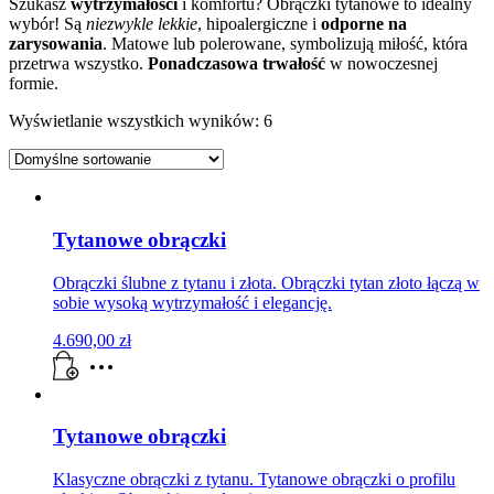
Szukasz
wytrzymałości
i komfortu? Obrączki tytanowe to idealny
wybór! Są
niezwykle lekkie
, hipoalergiczne i
odporne na
zarysowania
. Matowe lub polerowane, symbolizują miłość, która
przetrwa wszystko.
Ponadczasowa trwałość
w nowoczesnej
formie.
Wyświetlanie wszystkich wyników: 6
Tytanowe obrączki
Obrączki ślubne z tytanu i złota. Obrączki tytan złoto łączą w
sobie wysoką wytrzymałość i elegancję.
4.690,00
zł
Tytanowe obrączki
Klasyczne obrączki z tytanu. Tytanowe obrączki o profilu