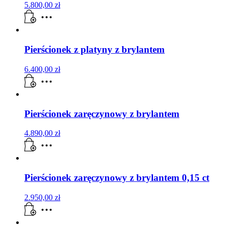
5.800,00
zł
Pierścionek z platyny z brylantem
6.400,00
zł
Pierścionek zaręczynowy z brylantem
4.890,00
zł
Pierścionek zaręczynowy z brylantem 0,15 ct
2.950,00
zł