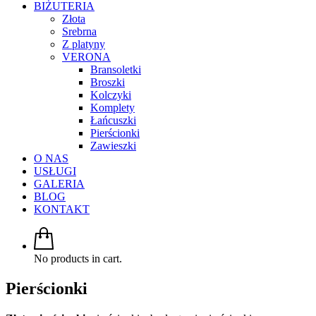
BIŻUTERIA
Złota
Srebrna
Z platyny
VERONA
Bransoletki
Broszki
Kolczyki
Komplety
Łańcuszki
Pierścionki
Zawieszki
O NAS
USŁUGI
GALERIA
BLOG
KONTAKT
No products in cart.
Pierścionki