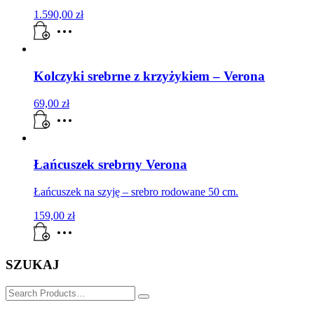
1.590,00
zł
Kolczyki srebrne z krzyżykiem – Verona
69,00
zł
Łańcuszek srebrny Verona
Łańcuszek na szyję – srebro rodowane 50 cm.
159,00
zł
SZUKAJ
SZUKAJ
for: