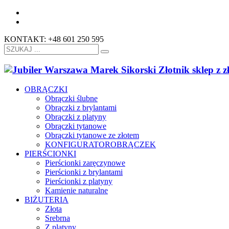
KONTAKT: +48 601 250 595
OBRĄCZKI
Obrączki ślubne
Obrączki z brylantami
Obrączki z platyny
Obrączki tytanowe
Obrączki tytanowe ze złotem
KONFIGURATOR
OBRĄCZEK
PIERŚCIONKI
Pierścionki zaręczynowe
Pierścionki z brylantami
Pierścionki z platyny
Kamienie naturalne
BIŻUTERIA
Złota
Srebrna
Z platyny