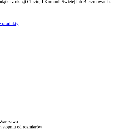
miątka z okazji Chrztu, I Komunii Świętej lub Bierzmowania.
e produkty
r Warszawa
m stopniu od rozmiarów