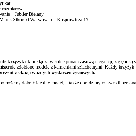
yfikat
r rozmiarów
wanie – Jubiler Bielany
ski Marek Sikorski Warszawa ul. Kasprowicza 15
łote krzyżyki
, które łączą w sobie ponadczasową elegancję z głęboką
misternie zdobione modele z kamieniami szlachetnymi. Każdy krzyżyk to
 prezent z okazji ważnych wydarzeń życiowych
.
omożemy dobrać idealny model, a także doradzimy w kwestii personal