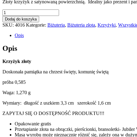
Złoty krzyżyk z satynowaną powierzchnią. Idealny jako prezent i pa
ilość
Krzyżyk
Dodaj do koszyka
złoty
SKU:
4016
Kategorie:
Biżuteria
,
Biżuteria złota
,
Krzyżyki
,
Wszystki
Opis
Opis
Krzyżyk złoty
Doskonała pamiątka na chrzest święty, komunię świętą
próba 0,585
Waga: 1,270 g
Wymiary: długość z uszkiem 3,3 cm szerokość 1,6 cm
ZAPYTAJ SIĘ O DOSTĘPNOŚĆ PRODUKTU!!!
Opakowanie gratis
Przetapianie złota na obrączki, pierścionki, bransoletki- Jubile
Masa wyrobu może nieznacznie różnić się, zależy ona w duży