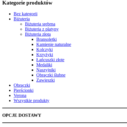
Kategorie produktów
Bez kategorii
Biżuteria
Biżuteria srebrna
Biżuteria z platyny
Biżuteria złota
Bransoletki
Kamienie naturalne
Kolczyki
Krzyżyki
Łańcuszki złote
Medaliki
Naszyjniki
Obrączki ślubne
Zawieszki
Obrączki
Pierścionki
Verona
Wszystkie produkty
OPCJE DOSTAWY