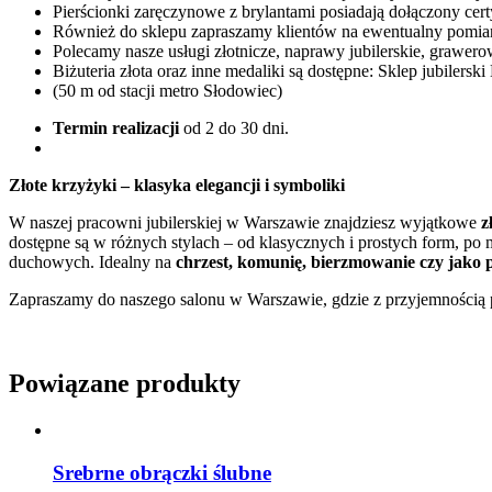
Pierścionki zaręczynowe z brylantami posiadają dołączony cert
Również do sklepu zapraszamy klientów na ewentualny pomia
Polecamy nasze usługi złotnicze, naprawy jubilerskie, grawero
Biżuteria złota oraz inne medaliki są dostępne: Sklep jubiler
(50 m od stacji metro Słodowiec)
Termin realizacji
od 2 do 30 dni.
Złote krzyżyki – klasyka elegancji i symboliki
W naszej pracowni jubilerskiej w Warszawie znajdziesz wyjątkowe
z
dostępne są w różnych stylach – od klasycznych i prostych form, po 
duchowych. Idealny na
chrzest, komunię, bierzmowanie czy jako
Zapraszamy do naszego salonu w Warszawie, gdzie z przyjemnością p
Powiązane produkty
Srebrne obrączki ślubne