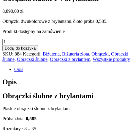
8.890,00
zł
Obrączki dwukolorowe z brylantami.Złoto próba 0,585.
Produkt dostępny na zamówienie
ilość
Obrączki
Dodaj do koszyka
ślubne
SKU:
884
Kategorii:
Biżuteria
,
Biżuteria złota
,
Obrączki
,
Obrączki
z
ślubne
,
Obrączki ślubne
,
Obrączki z brylantem
,
Wszystkie produkty
4
brylantami
Opis
Opis
Obrączki ślubne z brylantami
Płaskie obrączki ślubne z brylantami
Próba złota:
0,585
Rozmiary : 8 – 35