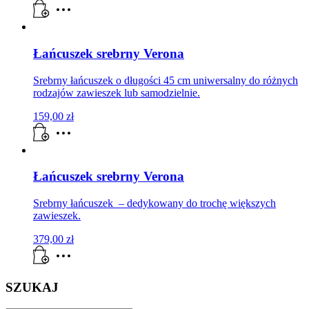
Łańcuszek srebrny Verona
Srebrny łańcuszek o długości 45 cm uniwersalny do różnych
rodzajów zawieszek lub samodzielnie.
159,00
zł
Łańcuszek srebrny Verona
Srebrny łańcuszek – dedykowany do trochę większych
zawieszek.
379,00
zł
SZUKAJ