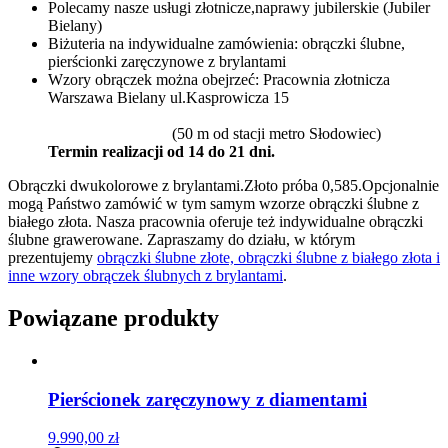
Polecamy nasze usługi złotnicze,naprawy jubilerskie (Jubiler
Bielany)
Biżuteria na indywidualne zamówienia: obrączki ślubne,
pierścionki zaręczynowe z brylantami
Wzory obrączek można obejrzeć: Pracownia złotnicza
Warszawa Bielany ul.Kasprowicza 15
(50 m od stacji metro Słodowiec)
Termin realizacji od 14 do 21 dni.
Obrączki dwukolorowe z brylantami.Złoto próba 0,585.Opcjonalnie
mogą Państwo zamówić w tym samym wzorze obrączki ślubne z
białego złota. Nasza pracownia oferuje też indywidualne obrączki
ślubne grawerowane. Zapraszamy do działu, w którym
prezentujemy
obrączki ślubne złote, obrączki ślubne z białego złota i
inne wzory obrączek ślubnych z brylantami
.
Powiązane produkty
Pierścionek zaręczynowy z diamentami
9.990,00
zł