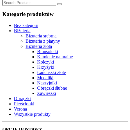
SZUKAJ
for:
Kategorie produktów
Bez kategorii
Biżuteria
Biżuteria srebrna
Biżuteria z platyny
Biżuteria złota
Bransoletki
Kamienie naturalne
Kolczyki
Krzyżyki
Łańcuszki złote
Medaliki
Naszyjniki
Obrączki ślubne
Zawieszki
Obrączki
Pierścionki
Verona
Wszystkie produkty
OPCJE DOSTAWY