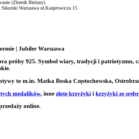
wanie (Złotnik Bielany)
rek Sikorski Warszawa ul.Kasprowicza 15
 formie | Jubiler Warszawa
a próby 925. Symbol wiary, tradycji i patriotyzmu, c
kie.
otywy to m.in. Matka Boska Częstochowska, Ostrobram
otych medalików
, inne
złote krzyżyki
i
krzyżyki ze sreb
przedaży online.