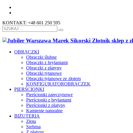
KONTAKT: +48 601 250 595
OBRĄCZKI
Obrączki ślubne
Obrączki z brylantami
Obrączki z platyny
Obrączki tytanowe
Obrączki tytanowe ze złotem
KONFIGURATOR
OBRĄCZEK
PIERŚCIONKI
Pierścionki zaręczynowe
Pierścionki z brylantami
Pierścionki z platyny
Kamienie naturalne
BIŻUTERIA
Złota
Srebrna
Z platyny