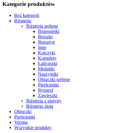
Kategorie produktów
Bez kategorii
Biżuteria
Biżuteria srebrna
Bransoletki
Broszki
Bursztyn
Inne
Kolczyki
Komplety
Łańcuszki
Medaliki
Naszyjniki
Obrączki srebrne
Pierścionki
Ryngraf
Zawieszki
Biżuteria z platyny
Biżuteria złota
Obrączki
Pierścionki
Verona
Wszystkie produkty