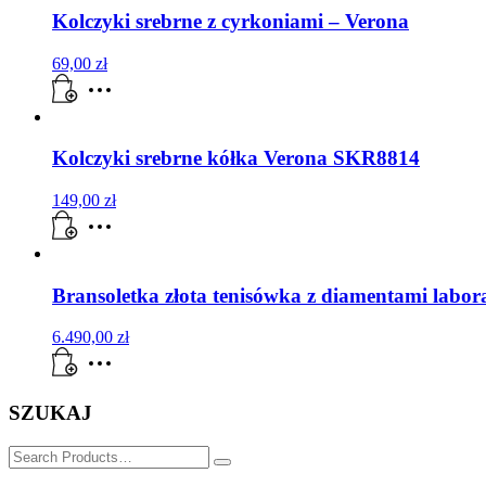
Kolczyki srebrne z cyrkoniami – Verona
69,00
zł
Kolczyki srebrne kółka Verona SKR8814
149,00
zł
Bransoletka złota tenisówka z diamentami labo
6.490,00
zł
SZUKAJ
SZUKAJ
for: