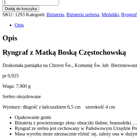
ilość
Ryngraf
Dodaj do koszyka
z
SKU:
1293
Kategorii:
Biżuteria
,
Biżuteria srebrna
,
Medaliki
,
Ryngraf
Matką
Boską
Opis
Czestochowską
Opis
Ryngraf z Matką Boską Częstochowską
Doskonała pamiątka na Chrzest Św., Komunię Św. lub Bierzmowani
pr 0,925
Waga: 7,900 g
Srebro oksydowane
Wymiary: długość z łańcuszkiem 6,5 cm szerokość 4 cm
Opakowanie gratis
Biżuteria z powierzonego złota: obraczki ślubne, bransoletki….
Ryngraf ze srebra jest cechowany w Państwowym Urzędzie Pr
Masa wyrobu może nieznacznie różnić się, zależy ona w dużym