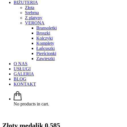
BIŻUTERIA
Złota
Srebrna
Z platyny
VERONA
Bransoletki
Broszki
Kolczyki
Komplety
Łańcuszki
Pierścionki
Zawieszki
O NAS
USŁUGI
GALERIA
BLOG
KONTAKT
No products in cart.
Złoty medalik 0,585