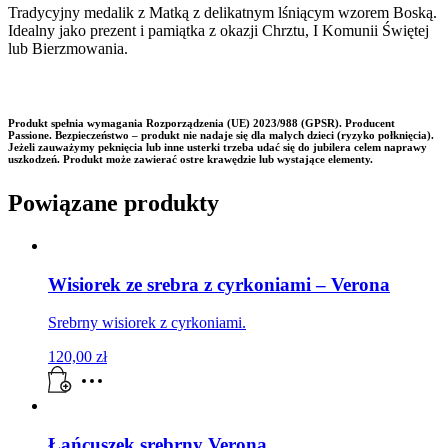
Tradycyjny medalik z Matką z delikatnym lśniącym wzorem Boską.
Idealny jako prezent i pamiątka z okazji Chrztu, I Komunii Świętej
lub Bierzmowania.
Produkt spełnia wymagania
Rozporządzenia (UE) 2023/988 (GPSR)
. Producent
Passione. Bezpieczeństwo – produkt nie nadaje się dla malych dzieci (ryzyko połknięcia).
Jeżeli zauważymy peknięcia lub inne usterki trzeba udać się do jubilera celem naprawy
uszkodzeń. Produkt może zawierać ostre krawędzie lub wystające elementy.
Powiązane produkty
Wisiorek ze srebra z cyrkoniami – Verona
Srebrny wisiorek z cyrkoniami.
120,00
zł
Łańcuszek srebrny Verona