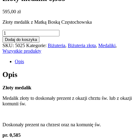
595,00
zł
Złoty medalik z Matką Boską Częstochowska
ilość
Złoty
Dodaj do koszyka
medalik
SKU:
5025
Kategorie:
Biżuteria
,
Biżuteria złota
,
Medaliki
,
0,585
Wszystkie produkty
Opis
Opis
Złoty medalik
Medalik złoty to doskonały prezent z okazji chrztu św. lub z okazji
komunii św.
Doskonały prezent na chrzest oraz na komunię św.
pr. 0,585