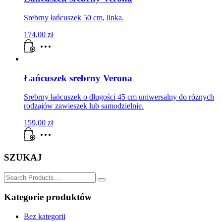
Srebrny łańcuszek 50 cm, linka.
174,00
zł
Łańcuszek srebrny Verona
Srebrny łańcuszek o długości 45 cm uniwersalny do różnych
rodzajów zawieszek lub samodzielnie.
159,00
zł
SZUKAJ
SZUKAJ
for:
Kategorie produktów
Bez kategorii