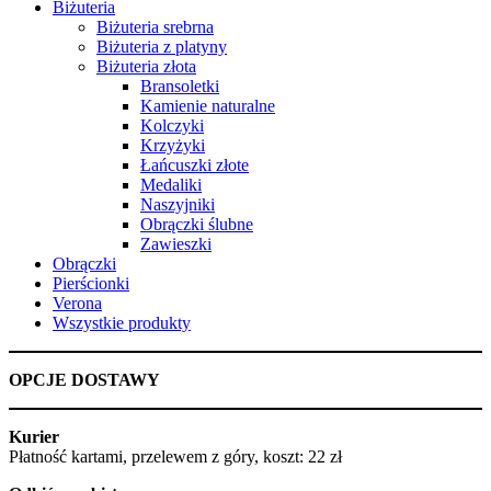
Biżuteria
Biżuteria srebrna
Biżuteria z platyny
Biżuteria złota
Bransoletki
Kamienie naturalne
Kolczyki
Krzyżyki
Łańcuszki złote
Medaliki
Naszyjniki
Obrączki ślubne
Zawieszki
Obrączki
Pierścionki
Verona
Wszystkie produkty
OPCJE DOSTAWY
Kurier
Płatność kartami, przelewem z góry, koszt: 22 zł