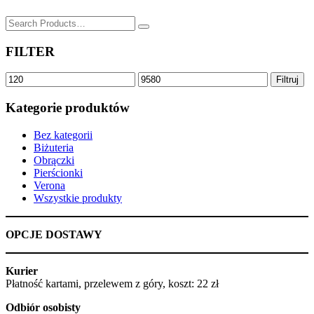
SZUKAJ
for:
FILTER
Cena
Cena
Filtruj
min
max
Kategorie produktów
Bez kategorii
Biżuteria
Obrączki
Pierścionki
Verona
Wszystkie produkty
OPCJE DOSTAWY
Kurier
Płatność kartami, przelewem z góry, koszt: 22 zł
Odbiór osobisty