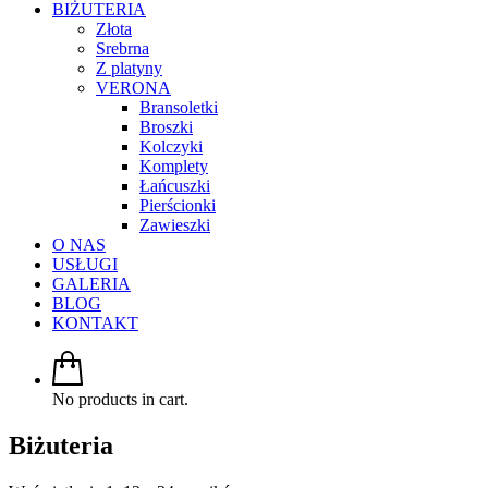
BIŻUTERIA
Złota
Srebrna
Z platyny
VERONA
Bransoletki
Broszki
Kolczyki
Komplety
Łańcuszki
Pierścionki
Zawieszki
O NAS
USŁUGI
GALERIA
BLOG
KONTAKT
No products in cart.
Biżuteria