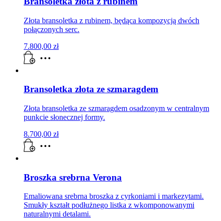
Bransoletka złota z rubinem
Złota bransoletka z rubinem, będąca kompozycją dwóch
połączonych serc.
7.800,00
zł
Bransoletka złota ze szmaragdem
Złota bransoletka ze szmaragdem osadzonym w centralnym
punkcie słonecznej formy.
8.700,00
zł
Broszka srebrna Verona
Emaliowana srebrna broszka z cyrkoniami i markezytami.
Smukły kształt podłużnego listka z wkomponowanymi
naturalnymi detalami.