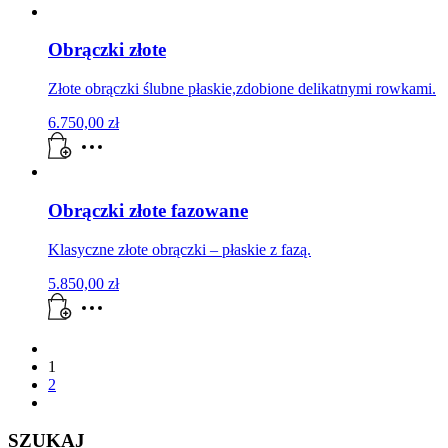
Obrączki złote
Złote obrączki ślubne płaskie,zdobione delikatnymi rowkami.
6.750,00
zł
Obrączki złote fazowane
Klasyczne złote obrączki – płaskie z fazą.
5.850,00
zł
1
2
SZUKAJ