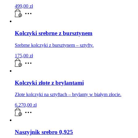
499,00
zł
Kolczyki srebrne z bursztynem
Srebrne kolczyki z bursztynem – sztyfty.
175,00
zł
Kolczyki złote z brylantami
Złote kolczyki na sztyftach – brylanty w białym złocie.
6.270,00
zł
Naszyjnik srebro 0,925