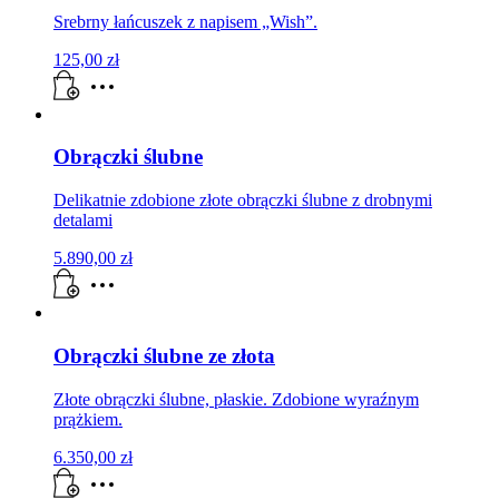
Srebrny łańcuszek z napisem „Wish”.
125,00
zł
Obrączki ślubne
Delikatnie zdobione złote obrączki ślubne z drobnymi
detalami
5.890,00
zł
Obrączki ślubne ze złota
Złote obrączki ślubne, płaskie. Zdobione wyraźnym
prążkiem.
6.350,00
zł