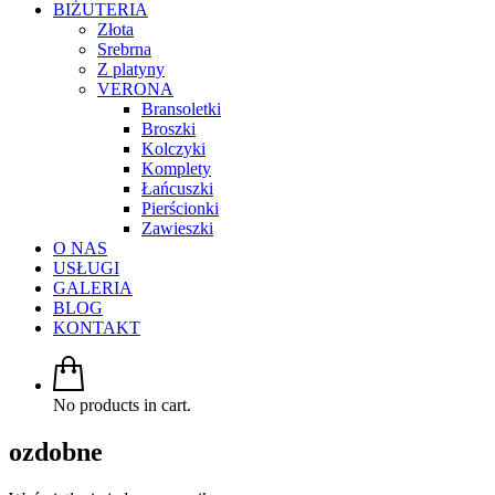
BIŻUTERIA
Złota
Srebrna
Z platyny
VERONA
Bransoletki
Broszki
Kolczyki
Komplety
Łańcuszki
Pierścionki
Zawieszki
O NAS
USŁUGI
GALERIA
BLOG
KONTAKT
No products in cart.
ozdobne