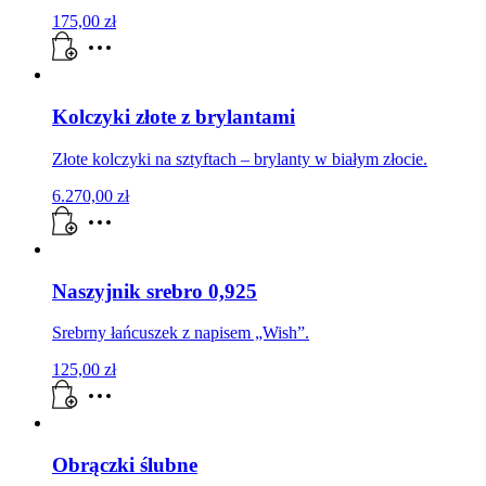
175,00
zł
Kolczyki złote z brylantami
Złote kolczyki na sztyftach – brylanty w białym złocie.
6.270,00
zł
Naszyjnik srebro 0,925
Srebrny łańcuszek z napisem „Wish”.
125,00
zł
Obrączki ślubne