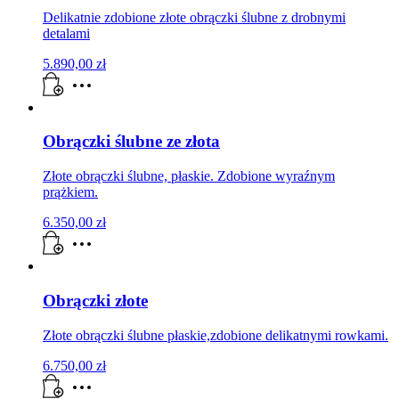
Delikatnie zdobione złote obrączki ślubne z drobnymi
detalami
5.890,00
zł
Obrączki ślubne ze złota
Złote obrączki ślubne, płaskie. Zdobione wyraźnym
prążkiem.
6.350,00
zł
Obrączki złote
Złote obrączki ślubne płaskie,zdobione delikatnymi rowkami.
6.750,00
zł