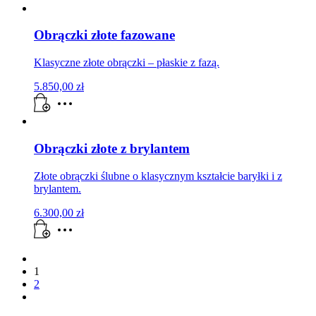
Obrączki złote fazowane
Klasyczne złote obrączki – płaskie z fazą.
5.850,00
zł
Obrączki złote z brylantem
Złote obrączki ślubne o klasycznym kształcie baryłki i z
brylantem.
6.300,00
zł
1
2