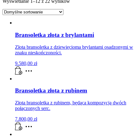
Wyświetlanie 1–12 z 22 wyników
Bransoletka złota z brylantami
Złota bransoletka z dziewięcioma brylantami osadzonymi w
znaku nieskończoności.
9.580,00
zł
Bransoletka złota z rubinem
Złota bransoletka z rubinem, będąca kompozycją dwóch
połączonych serc.
7.800,00
zł