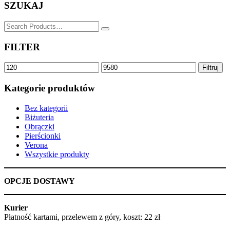
SZUKAJ
SZUKAJ
for:
FILTER
Cena
Cena
Filtruj
min
max
Kategorie produktów
Bez kategorii
Biżuteria
Obrączki
Pierścionki
Verona
Wszystkie produkty
OPCJE DOSTAWY
Kurier
Płatność kartami, przelewem z góry, koszt: 22 zł