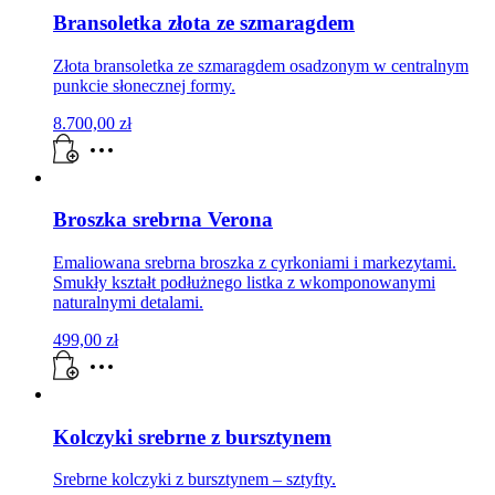
Bransoletka złota ze szmaragdem
Złota bransoletka ze szmaragdem osadzonym w centralnym
punkcie słonecznej formy.
8.700,00
zł
Broszka srebrna Verona
Emaliowana srebrna broszka z cyrkoniami i markezytami.
Smukły kształt podłużnego listka z wkomponowanymi
naturalnymi detalami.
499,00
zł
Kolczyki srebrne z bursztynem
Srebrne kolczyki z bursztynem – sztyfty.