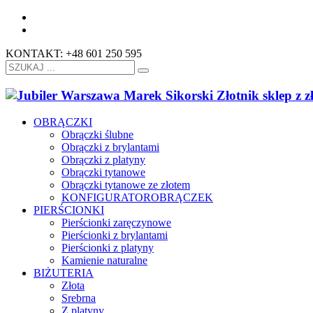
KONTAKT: +48 601 250 595
OBRĄCZKI
Obrączki ślubne
Obrączki z brylantami
Obrączki z platyny
Obrączki tytanowe
Obrączki tytanowe ze złotem
KONFIGURATOR
OBRĄCZEK
PIERŚCIONKI
Pierścionki zaręczynowe
Pierścionki z brylantami
Pierścionki z platyny
Kamienie naturalne
BIŻUTERIA
Złota
Srebrna
Z platyny