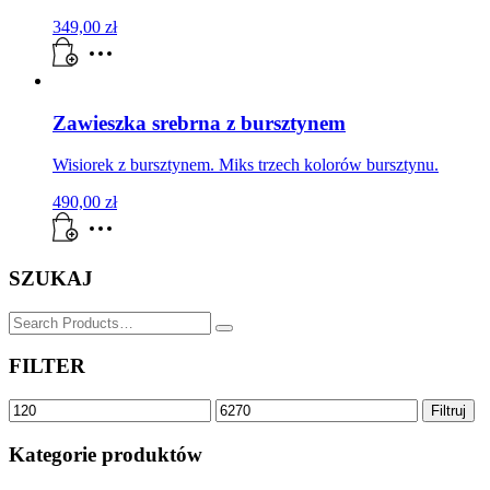
349,00
zł
Zawieszka srebrna z bursztynem
Wisiorek z bursztynem. Miks trzech kolorów bursztynu.
490,00
zł
SZUKAJ
SZUKAJ
for:
FILTER
Cena
Cena
Filtruj
min
max
Kategorie produktów