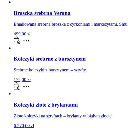
Broszka srebrna Verona
Emaliowana srebrna broszka z cyrkoniami i markezytami. Smu
499,00
zł
Kolczyki srebrne z bursztynem
Srebrne kolczyki z bursztynem – sztyfty.
175,00
zł
Kolczyki złote z brylantami
Złote kolczyki na sztyftach – brylanty w białym złocie.
6.270,00
zł