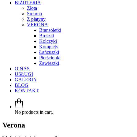
BIŻUTERIA
Złota
Srebrna
Z platyny
VERONA
Bransoletki
Broszki
Kolczyki
Komplety
Łańcuszki
Pierścionki
Zawieszki
O NAS
USŁUGI
GALERIA
BLOG
KONTAKT
No products in cart.
Verona