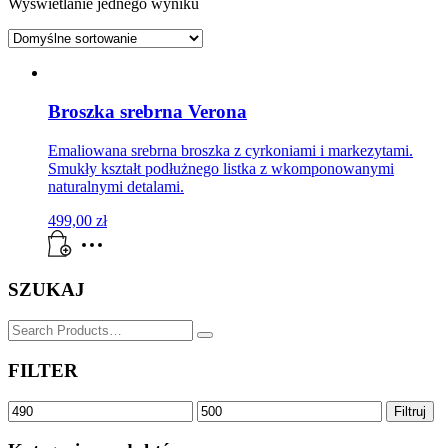
Wyświetlanie jednego wyniku
Broszka srebrna Verona
Emaliowana srebrna broszka z cyrkoniami i markezytami.
Smukły kształt podłużnego listka z wkomponowanymi
naturalnymi detalami.
499,00
zł
SZUKAJ
SZUKAJ
for:
FILTER
Cena
Cena
Filtruj
min
max