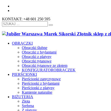
KONTAKT: +48 601 250 595
OBRĄCZKI
Obrączki ślubne
Obrączki z brylantami
Obrączki z platyny
Obrączki tytanowe
Obrączki tytanowe ze złotem
KONFIGURATOR
OBRĄCZEK
PIERŚCIONKI
Pierścionki zaręczynowe
Pierścionki z brylantami
Pierścionki z platyny
Kamienie naturalne
BIŻUTERIA
Złota
Srebrna
Z platyny